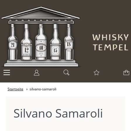
Startseite
»
silvano-samaroli
Silvano Samaroli