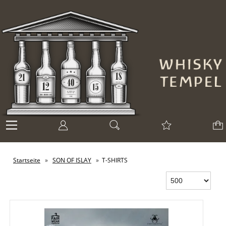
Startseite
»
SON OF ISLAY
»
T-SHIRTS