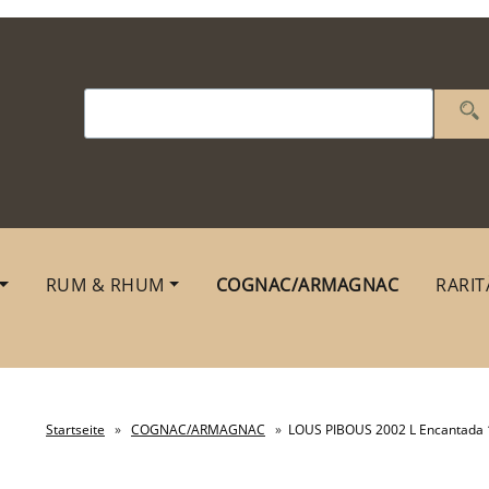
RUM & RHUM
COGNAC/ARMAGNAC
RARIT
Startseite
»
COGNAC/ARMAGNAC
»
LOUS PIBOUS 2002 L Encantada 10