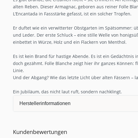
alten Reben. Dieser Armagnac, geboren aus reiner Folle Blanc
L’Encantada in Fassstärke gefasst, ist ein solcher Tropfen.
Er duftet wie ein verwitterter Obstgarten im Spätsommer: üb
und Leder. Der erste Schluck – eine stille Welle von honigs
einbettet in Würze, Holz und ein Flackern von Menthol.
Es ist kein Brand für hastige Abende. Es ist ein Gedächtnis 
doch gezähmt. Folle Blanche zeigt hier ihr ganzes Können: flo
Linie.
Und der Abgang? Wie das letzte Licht über alten Fässern – lan
Ein Jubiläum, das nicht laut ruft, sondern nachklingt.
Herstellerinformationen
Kundenbewertungen