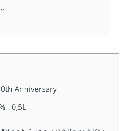
and.
0th Anniversary
% - 0,5L
ige Böden in der Gascogne, an kühle Morgennebel über