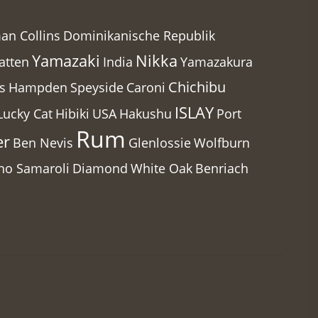
an Collins
Dominikanische Republik
Yamazaki
Nikka
atten
India
Yamazakura
Chichibu
Caroni
s
Hampden
Speyside
ISLAY
Hibiki
Hakushu
Lucky Cat
USA
Port
Rum
er
Ben Nevis
Glenlossie
Wolfburn
ano Samaroli
Diamond
White Oak
Benriach