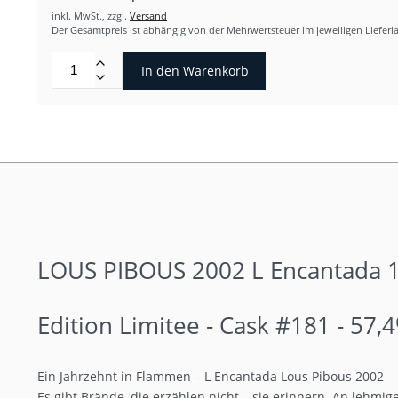
inkl. MwSt.,
zzgl.
Versand
Der Gesamtpreis ist abhängig von der Mehrwertsteuer im jeweiligen Lieferl
In den Warenkorb
LOUS PIBOUS 2002 L Encantada 1
Edition Limitee - Cask #181 - 57,4
Ein Jahrzehnt in Flammen – L Encantada Lous Pibous 2002
Es gibt Brände, die erzählen nicht – sie erinnern. An lehm