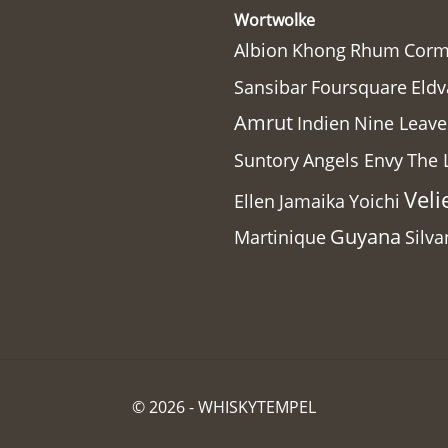
Wortwolke
Albion
Khong
Rhum
Corm
Sansibar
Foursquare
Eldv
Amrut
Indien
Nine Leave
Suntory
Angels Envy
The 
Veli
Ellen
Jamaika
Yoichi
Guyana
Martinique
Silv
© 2026 -
WHISKYTEMPEL