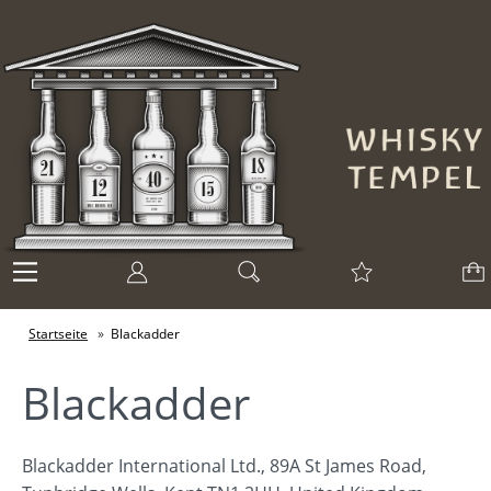
Startseite
»
Blackadder
Blackadder
Blackadder International Ltd., 89A St James Road,