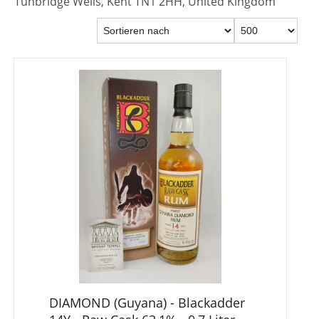
Tunbridge Wells, Kent TN1 2HH, United Kingdom
DIAMOND (Guyana) - Blackadder