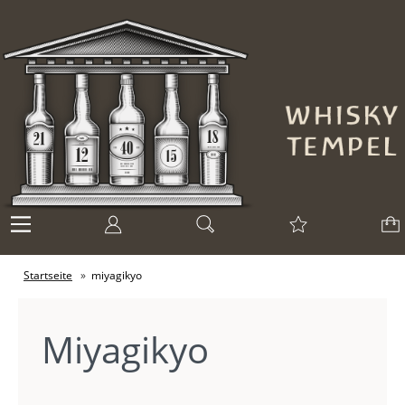
Startseite
»
miyagikyo
Miyagikyo