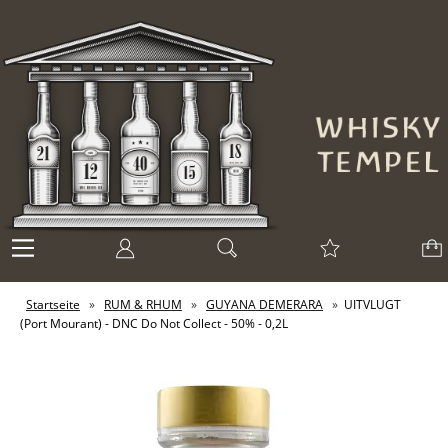
Startseite
»
RUM & RHUM
»
GUYANA DEMERARA
»
UITVLUGT
(Port Mourant) - DNC Do Not Collect - 50% - 0,2L