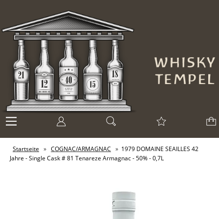
Startseite
»
COGNAC/ARMAGNAC
»
1979 DOMAINE SEAILLES 42
Jahre - Single Cask # 81 Tenareze Armagnac - 50% - 0,7L