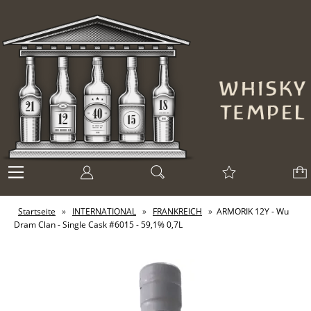
Startseite
»
INTERNATIONAL
»
FRANKREICH
»
ARMORIK 12Y - Wu
Dram Clan - Single Cask #6015 - 59,1% 0,7L