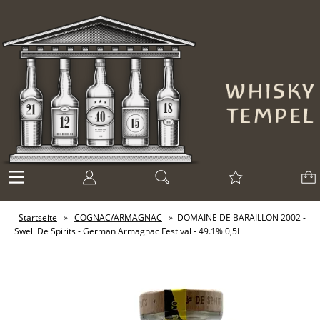
Startseite
»
COGNAC/ARMAGNAC
»
DOMAINE DE BARAILLON 2002 -
Swell De Spirits - German Armagnac Festival - 49.1% 0,5L