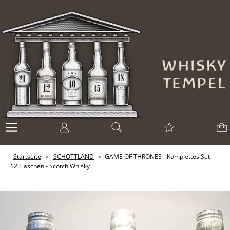
Startseite
»
SCHOTTLAND
»
GAME OF THRONES - Komplettes Set -
12 Flaschen - Scotch Whisky