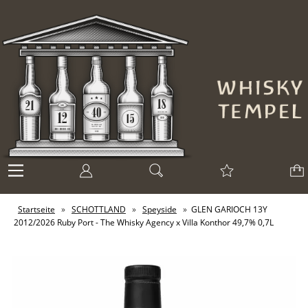
Startseite
»
SCHOTTLAND
»
Speyside
»
GLEN GARIOCH 13Y
2012/2026 Ruby Port - The Whisky Agency x Villa Konthor 49,7% 0,7L