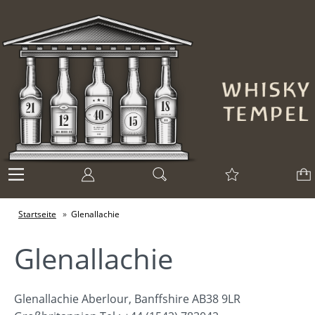
Startseite
»
Glenallachie
Glenallachie
Glenallachie Aberlour, Banffshire AB38 9LR