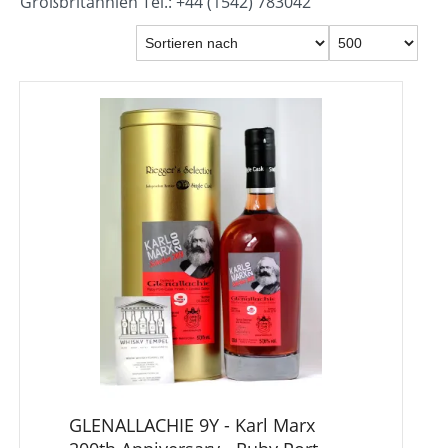
Großbritannien Tel.: +44 (1542) 783042
GLENALLACHIE 9Y - Karl Marx