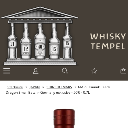
Startseite
»
JAPAN
»
SHINSHU MARS
»
MARS Tsunuki Black
Dragon Small Batch - Germany exklusive - 50% - 0,7L