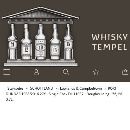
Startseite
»
SCHOTTLAND
»
Lowlands & Campbeltown
»
PORT
DUNDAS 1988/2016 27Y - Single Cask DL 11037 - Douglas Laing - 56,1%
0,7L