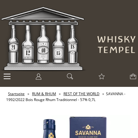
Startseite
»
RUM & RHUM
»
REST OF THE WORLD
»
SAVANNA -
1992/2022 Bois Rouge Rhum Traditionnel - 57% 0,7L