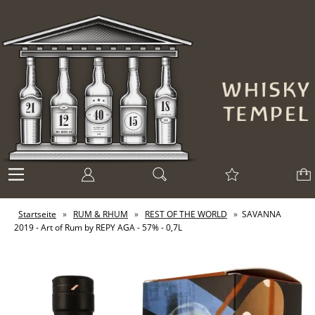
Startseite
»
RUM & RHUM
»
REST OF THE WORLD
»
SAVANNA
2019 - Art of Rum by REPY AGA - 57% - 0,7L