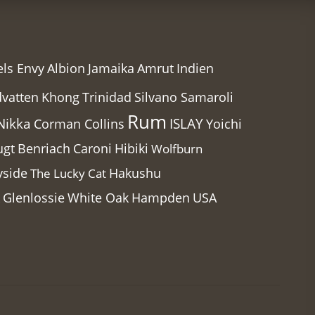
Amrut
ls Envy
Albion
Jamaika
Indien
dvatten
Khong
Trinidad
Silvano Samaroli
Rum
Nikka
ISLAY
Corman Collins
Yoichi
ugt
Benriach
Caroni
Hibiki
Wolfburn
yside
Hakushu
The Lucky Cat
Glenlossie
White Oak
Hampden
USA