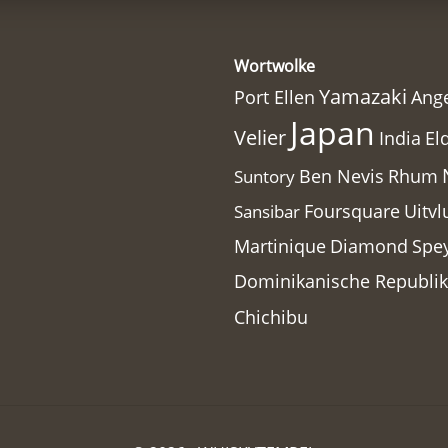
Wortwolke
Yamazaki
Port Ellen
Ange
Japan
Velier
India
El
Ben Nevis
Rhum
Suntory
Foursquare
Uitvl
Sansibar
Martinique
Diamond
Spe
Dominikanische Republik
Chichibu