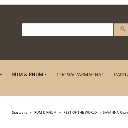
RUM & RHUM
COGNAC/ARMAGNAC
RARIT
Startseite
»
RUM & RHUM
»
REST OF THE WORLD
»
SAVANNA Rhum 2