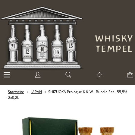
Startseite
»
JAPAN
»
SHIZUOKA Prologue K & W - Bundle Set - 55,5%
- 2x0,2L