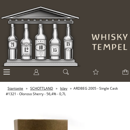
Startseite
»
SCHOTTLAND
»
Islay
»
ARDBEG 2005 - Single Cask
#1321 - Oloroso Sherry - 56,4% - 0,7L