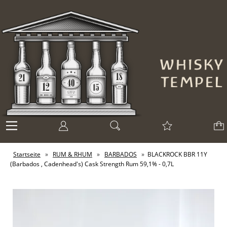
Startseite
»
RUM & RHUM
»
BARBADOS
»
BLACKROCK BBR 11Y
(Barbados , Cadenhead's) Cask Strength Rum 59,1% - 0,7L