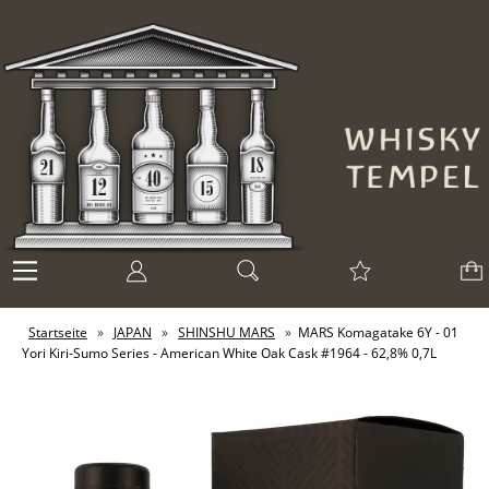
Startseite
»
JAPAN
»
SHINSHU MARS
»
MARS Komagatake 6Y - 01
Yori Kiri-Sumo Series - American White Oak Cask #1964 - 62,8% 0,7L