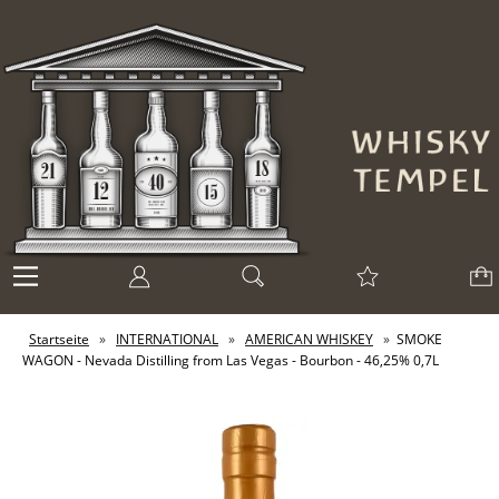
Startseite
»
INTERNATIONAL
»
AMERICAN WHISKEY
»
SMOKE
WAGON - Nevada Distilling from Las Vegas - Bourbon - 46,25% 0,7L