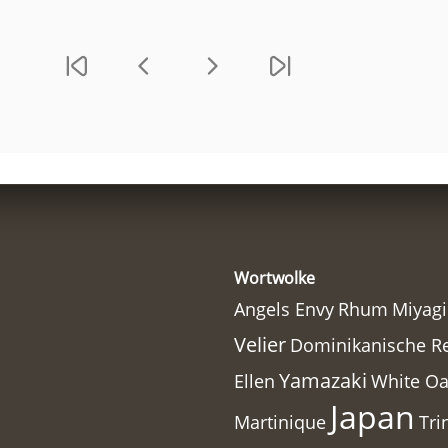
Wortwolke
Angels Envy
Rhum
Miyagi
Velier
Dominikanische R
Yamazaki
Ellen
White O
Japan
Martinique
Tri