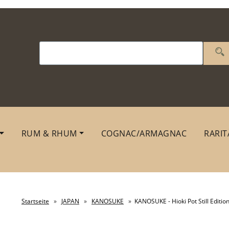
RUM & RHUM
COGNAC/ARMAGNAC
RARIT
Startseite
»
JAPAN
»
KANOSUKE
»
KANOSUKE - Hioki Pot Still Edition