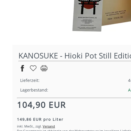
KANOSUKE - Hioki Pot Still Editi
Lieferzeit:
4
Lagerbestand:
A
104,90 EUR
149,86 EUR pro Liter
inkl. MwSt.,
zzgl.
Versand
Der Gesamtpreis ist abhängig von der Mehrwertsteuer im jeweiligen Lieferl