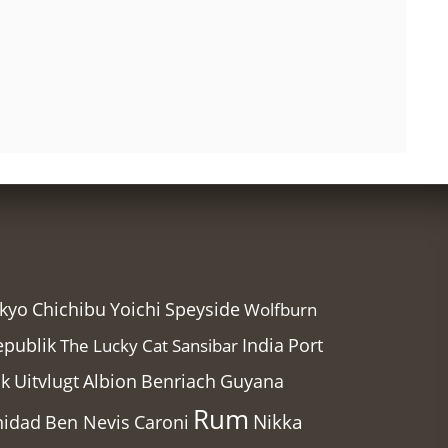
Chichibu
kyo
Yoichi
Speyside
Wolfburn
epublik
India
Port
The Lucky Cat
Sansibar
Guyana
ak
Uitvlugt
Albion
Benriach
Rum
Nikka
nidad
Ben Nevis
Caroni